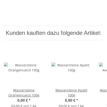
Kunden kauften dazu folgende Artikel:
Wassersteine
Wassersteine Apatit
Wass
Orangencalcit 100g
100g
6,90 €
*
6,90 €
*
69,00 € pro 1 kg
69,00 € pro 1 kg