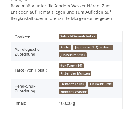
Regelmäßig unter fließendem Wasser klären. Zum
Entladen auf Hämatit legen und zum Aufladen auf
Bergkristall oder in die sanfte Morgensonne geben.
Produkteigenschaft
Wert
Sakral-/Sexualchakra
Chakren:
Krebs
Jupiter im 2. Quadrant
Astrologische
Zuordnung:
Jupiter im Stier
der Turm (16)
Tarot (von Holst):
Ritter der Münzen
Element Feuer
Element Erde
Feng-Shui-
Zuordnung:
Element Wasser
100,00 g
Inhalt: