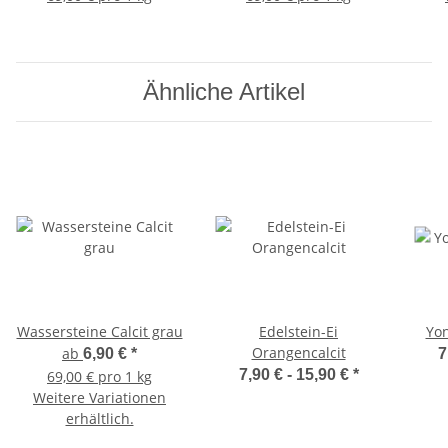
Ähnliche Artikel
Wassersteine Calcit grau
Edelstein-Ei
Yon
Orangencalcit
ab
6,90 €
*
7
7,90 € -
15,90 €
*
69,00 € pro 1 kg
Weitere Variationen
erhältlich.