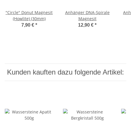
"Circle" Donut Magnesit
Anhänger DNA-Spirale
Anh
(Howlite) (30mm)
Magnesit
7,90 €
*
12,90 €
*
Kunden kauften dazu folgende Artikel: