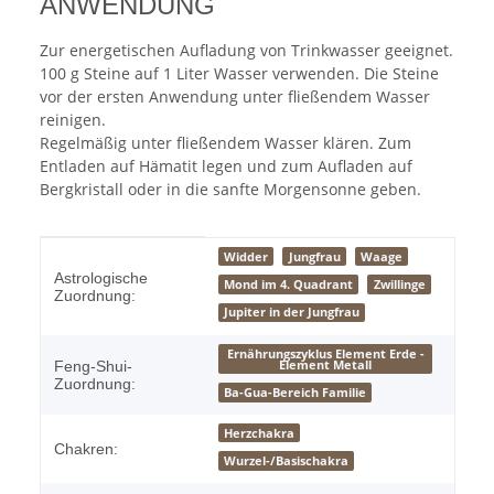
ANWENDUNG
Zur energetischen Aufladung von Trinkwasser geeignet.
100 g Steine auf 1 Liter Wasser verwenden. Die Steine
vor der ersten Anwendung unter fließendem Wasser
reinigen.
Regelmäßig unter fließendem Wasser klären. Zum
Entladen auf Hämatit legen und zum Aufladen auf
Bergkristall oder in die sanfte Morgensonne geben.
Produkteigenschaft
Wert
Widder
Jungfrau
Waage
Astrologische
Mond im 4. Quadrant
Zwillinge
Zuordnung:
Jupiter in der Jungfrau
Ernährungszyklus Element Erde -
Element Metall
Feng-Shui-
Zuordnung:
Ba-Gua-Bereich Familie
Herzchakra
Chakren:
Wurzel-/Basischakra