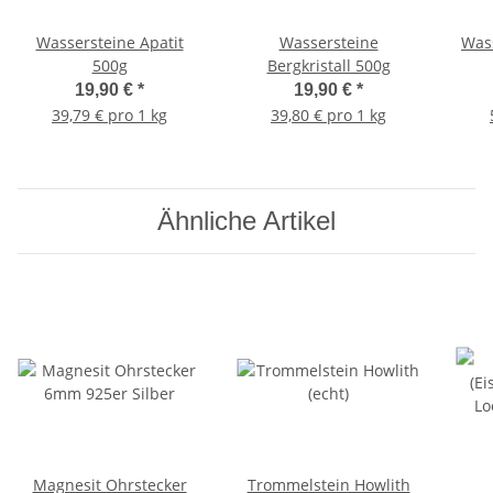
Wassersteine Apatit
Wassersteine
Was
500g
Bergkristall 500g
19,90 €
*
19,90 €
*
39,79 € pro 1 kg
39,80 € pro 1 kg
Ähnliche Artikel
Magnesit Ohrstecker
Trommelstein Howlith