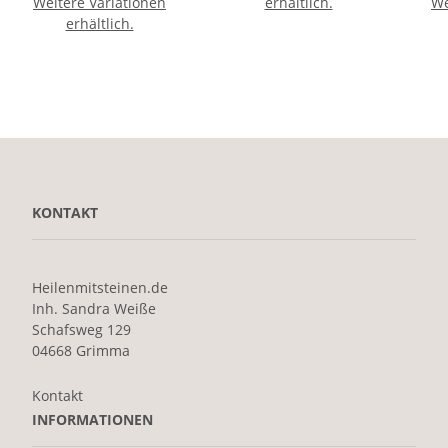
Weitere Variationen
erhältlich.
We
erhältlich.
KONTAKT
Heilenmitsteinen.de
Inh. Sandra Weiße
Schafsweg 129
04668 Grimma
Kontakt
INFORMATIONEN