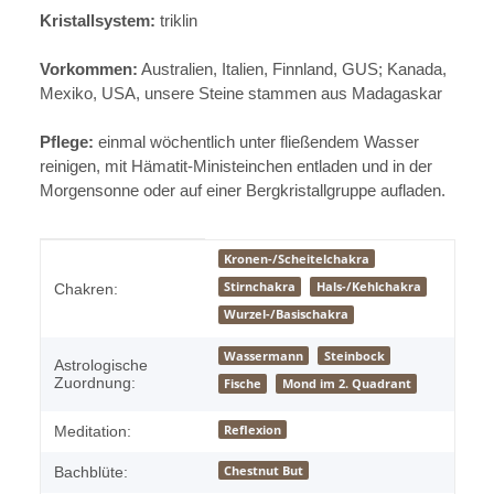
Kristallsystem:
triklin
Vorkommen:
Australien, Italien, Finnland, GUS; Kanada,
Mexiko, USA, unsere Steine stammen aus Madagaskar
Pflege:
einmal wöchentlich unter fließendem Wasser
reinigen, mit Hämatit-Ministeinchen entladen und in der
Morgensonne oder auf einer Bergkristallgruppe aufladen.
Produkteigenschaft
Wert
Kronen-/Scheitelchakra
Stirnchakra
Hals-/Kehlchakra
Chakren:
Wurzel-/Basischakra
Wassermann
Steinbock
Astrologische
Zuordnung:
Fische
Mond im 2. Quadrant
Reflexion
Meditation:
Chestnut But
Bachblüte: