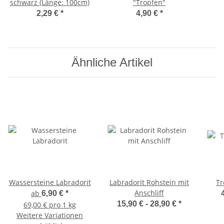
schwarz (Länge: 100cm)
"Tropfen"
2,29 €
*
4,90 €
*
Ähnliche Artikel
Wassersteine Labradorit
Labradorit Rohstein mit
Tr
Anschliff
ab
6,90 €
*
15,90 € -
28,90 €
*
69,00 € pro 1 kg
Weitere Variationen