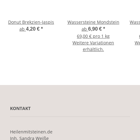
Donut Brekzien-Jaspis
Wassersteine Mondstein
Wass
ab
ab
4,20 €
*
6,90 €
*
69,00 € pro 1 kg
Weitere Variationen
We
erhältlich.
KONTAKT
Heilenmitsteinen.de
Inh. Sandra Weiße