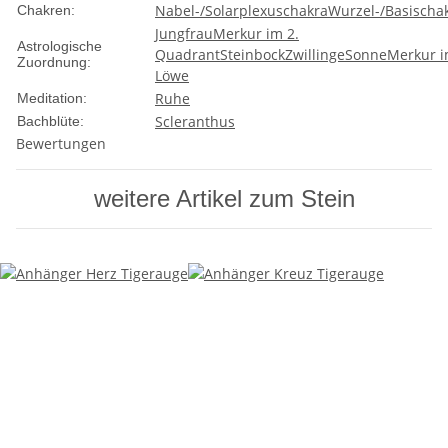
Nabel-/Solarplexuschakra
Wurzel-/Basischa
Chakren:
Jungfrau
Merkur im 2.
Astrologische
Quadrant
Steinbock
Zwillinge
Sonne
Merkur 
Zuordnung:
Löwe
Ruhe
Meditation:
Scleranthus
Bachblüte:
Bewertungen
weitere Artikel zum Stein