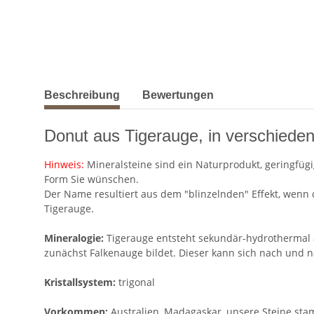
weitere Registerkarten anzeigen
Beschreibung
Bewertungen
Donut aus Tigerauge, in verschiede
Hinweis:
Mineralsteine sind ein Naturprodukt, geringfügi
Form Sie wünschen.
Der Name resultiert aus dem "blinzelnden" Effekt, wenn d
Tigerauge.
Mineralogie:
Tigerauge entsteht sekundär-hydrothermal 
zunächst Falkenauge bildet. Dieser kann sich nach und 
Kristallsystem:
trigonal
Vorkommen:
Australien, Madagaskar, unsere Steine st