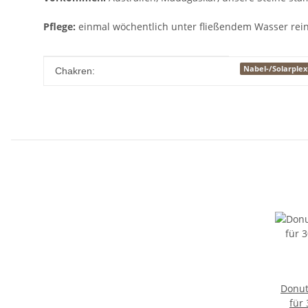
Pflege:
einmal wöchentlich unter fließendem Wasser rein
Produkteigenschaft
Wert
Nabel-/Solarple
Chakren:
Donut
für