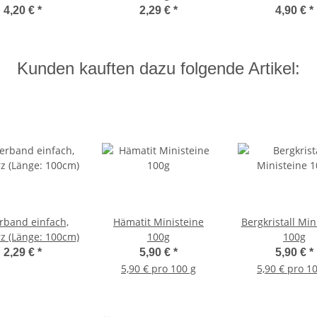
vergoldet
(Länge: 45c
4,20 €
*
2,29 €
*
4,90 €
*
Kunden kauften dazu folgende Artikel:
rband einfach,
Hämatit Ministeine
Bergkristall Min
z (Länge: 100cm)
100g
100g
2,29 €
*
5,90 €
*
5,90 €
*
5,90 € pro 100 g
5,90 € pro 1