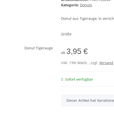
Kategorie:
Donuts
Donut aus Tigerauge, in versc
Größe
3,95 €
ab
inkl. 19% MwSt. , zzgl.
Versand
Sofort verfügbar
x
Dieser Artikel hat Variatio