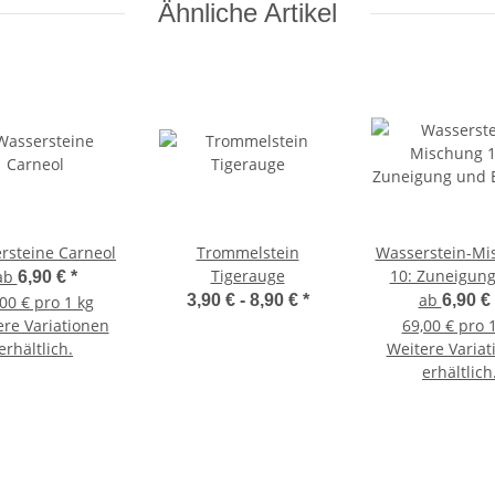
Ähnliche Artikel
rsteine Carneol
Trommelstein
Wasserstein-Mi
Tigerauge
10: Zuneigun
ab
6,90 €
*
Energie
ab
3,90 € -
8,90 €
*
6,90 €
00 € pro 1 kg
ere Variationen
69,00 € pro 
erhältlich.
Weitere Variat
erhältlich