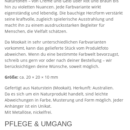
Naturtönen – von Creme und Gelb über Rot und Braun bis
hin zu violetten Nuancen. Jede Farbvariante wirkt
eigenständig und lebendig. Die bauchige Herzform verstärkt
seine kraftvolle, zugleich spielerische Ausstrahlung und
macht ihn zu einem ausdrucksstarken Begleiter für
Menschen, die Vielfalt schätzen.
Da Mookait in sehr unterschiedlichen Farbvarianten
vorkommt, kann das gelieferte Stück vom Produktfoto
abweichen. Wenn du eine bestimmte Farbwelt bevorzugst,
schreib uns gern vor oder nach deiner Bestellung – wir
berücksichtigen deine Wünsche, soweit möglich.
Größe:
ca. 20 × 20 × 10 mm
Gefertigt aus Naturstein (Mookait). Herkunft: Australien.
Da es sich um ein Naturprodukt handelt, sind leichte
Abweichungen in Farbe, Musterung und Form möglich. Jeder
Anhänger ist ein Unikat.
Mit Metallöse, nickelfrei.
PFLEGE & UMGANG