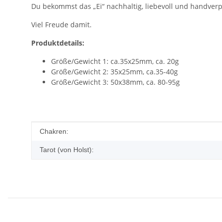
Du bekommst das „Ei“ nachhaltig, liebevoll und handverpac
Viel Freude damit.
Produktdetails:
Größe/Gewicht 1: ca.35x25mm, ca. 20g
Größe/Gewicht 2: 35x25mm, ca.35-40g
Größe/Gewicht 3: 50x38mm, ca. 80-95g
Produkteigenschaft
Wert
Chakren:
Tarot (von Holst):