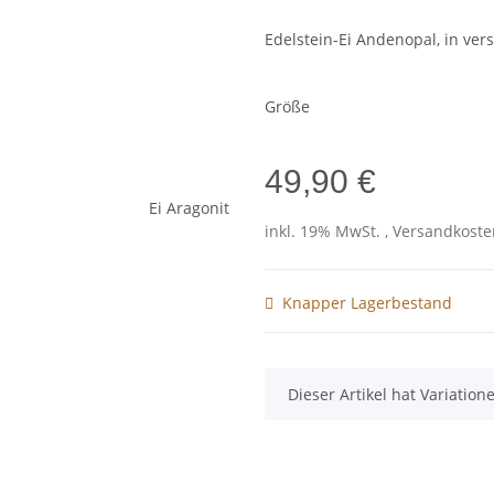
Edelstein-Ei Andenopal, in ve
Größe
49,90 €
inkl. 19% MwSt. , Versandkost
Knapper Lagerbestand
x
Dieser Artikel hat Variatio