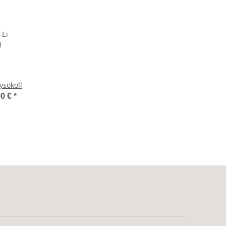
ysokoll
90 €
*