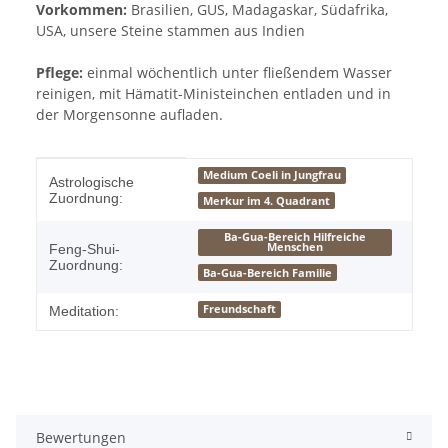
Vorkommen:
Brasilien, GUS, Madagaskar, Südafrika,
USA, unsere Steine stammen aus Indien
Pflege:
einmal wöchentlich unter fließendem Wasser
reinigen, mit Hämatit-Ministeinchen entladen und in
der Morgensonne aufladen.
Produkteigenschaft
Wert
Medium Coeli in Jungfrau
Astrologische
Zuordnung:
Merkur im 4. Quadrant
Ba-Gua-Bereich Hilfreiche
Menschen
Feng-Shui-
Zuordnung:
Ba-Gua-Bereich Familie
Freundschaft
Meditation:
Bewertungen