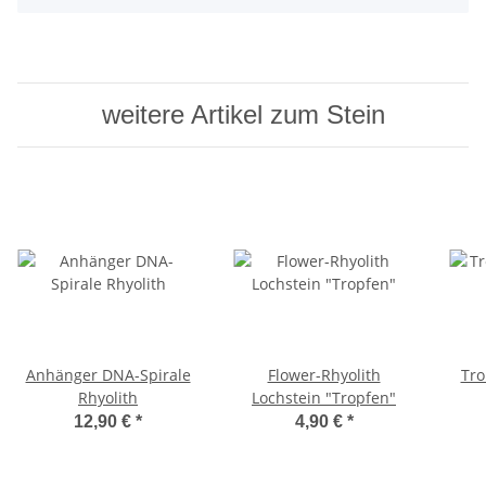
weitere Artikel zum Stein
Anhänger DNA-Spirale
Flower-Rhyolith
Tro
Rhyolith
Lochstein "Tropfen"
12,90 €
*
4,90 €
*