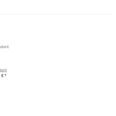
orit
0 €
*