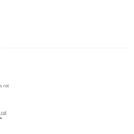
 rot
*