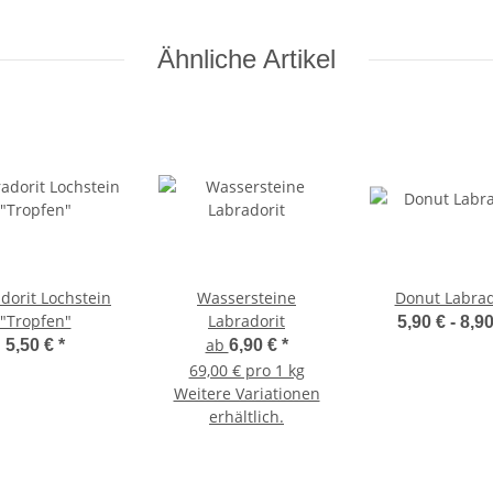
Ähnliche Artikel
dorit Lochstein
Wassersteine
Donut Labrad
"Tropfen"
Labradorit
5,90 € -
8,9
ab
5,50 €
*
6,90 €
*
69,00 € pro 1 kg
Weitere Variationen
erhältlich.