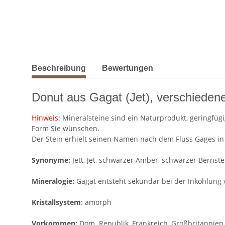
weitere Registerkarten anzeigen
Beschreibung
Bewertungen
Donut aus Gagat (Jet), verschieden
Hinweis:
Mineralsteine sind ein Naturprodukt, geringfügi
Form Sie wünschen.
Der Stein erhielt seinen Namen nach dem Fluss Gages in 
Synonyme:
Jett, Jet, schwarzer Amber, schwarzer Bernste
Mineralogie:
Gagat entsteht sekundär bei der Inkohlung 
Kristallsystem
: amorph
Vorkommen:
Dom. Republik, Frankreich, Großbritannien