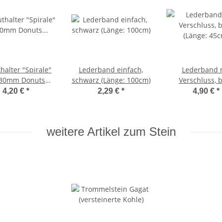
halter "Spirale"
Lederband einfach,
Lederband 
 30mm Donuts
schwarz (Länge: 100cm)
Verschluss, 
vergoldet
(Länge: 45c
4,20 €
*
2,29 €
*
4,90 €
*
weitere Artikel zum Stein