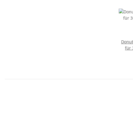
Donut
für