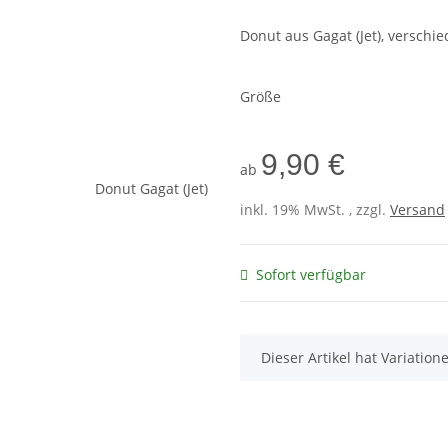
Donut aus Gagat (Jet), verschi
Größe
9,90 €
ab
inkl. 19% MwSt. , zzgl.
Versand
Sofort verfügbar
x
Dieser Artikel hat Variatio