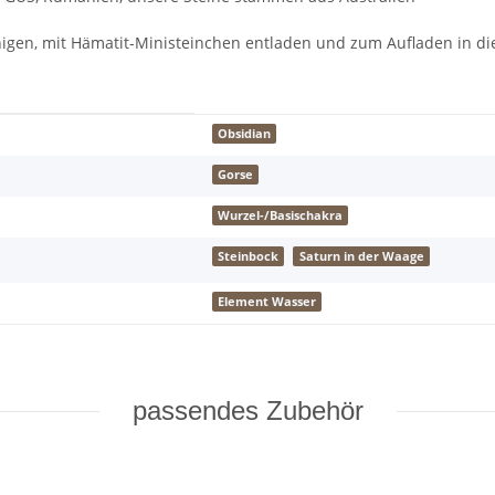
igen, mit Hämatit-Ministeinchen entladen und zum Aufladen in d
Obsidian
Gorse
Wurzel-/Basischakra
Steinbock
Saturn in der Waage
Element Wasser
passendes Zubehör