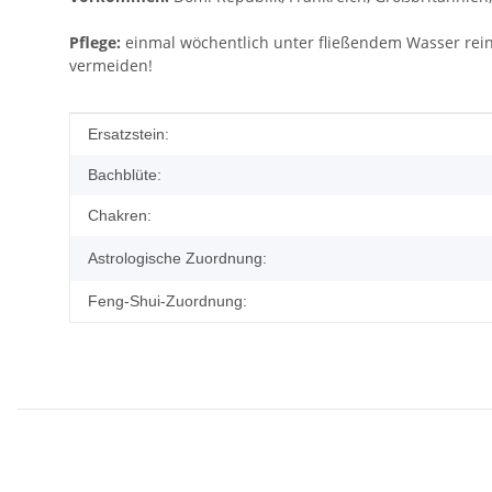
Pflege:
einmal wöchentlich unter fließendem Wasser rein
vermeiden!
Produkteigenschaft
Wert
Ersatzstein:
Bachblüte:
Chakren:
Astrologische Zuordnung:
Feng-Shui-Zuordnung: