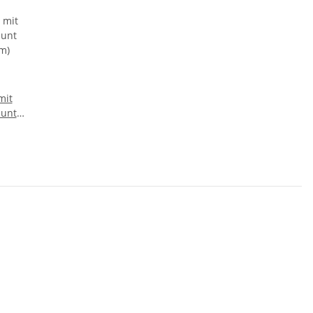
mit
bunt
m)