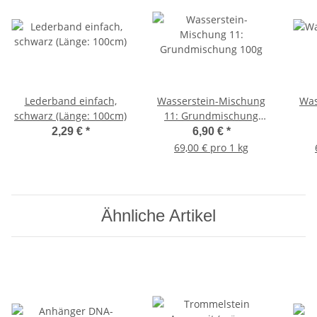
Lederband einfach,
Wasserstein-Mischung
Was
schwarz (Länge: 100cm)
11: Grundmischung
100g
2,29 €
*
6,90 €
*
69,00 € pro 1 kg
Ähnliche Artikel