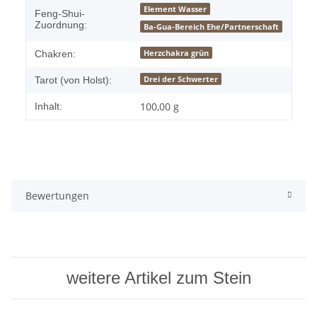
Element Wasser
Feng-Shui-
Zuordnung:
Ba-Gua-Bereich Ehe/Partnerschaft
Herzchakra grün
Chakren:
Drei der Schwerter
Tarot (von Holst):
100,00 g
Inhalt:
Bewertungen
weitere Artikel zum Stein