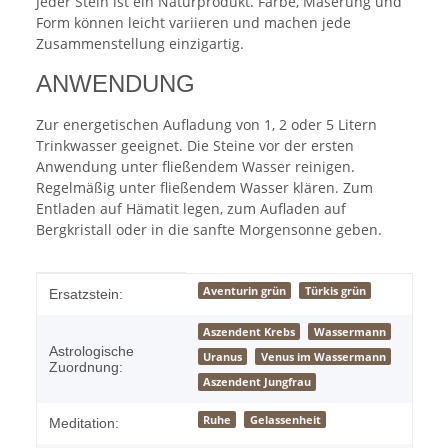
Jeder Stein ist ein Naturprodukt. Farbe, Maserung und
Form können leicht variieren und machen jede
Zusammenstellung einzigartig.
ANWENDUNG
Zur energetischen Aufladung von 1, 2 oder 5 Litern
Trinkwasser geeignet. Die Steine vor der ersten
Anwendung unter fließendem Wasser reinigen.
Regelmäßig unter fließendem Wasser klären. Zum
Entladen auf Hämatit legen, zum Aufladen auf
Bergkristall oder in die sanfte Morgensonne geben.
Produkteigenschaft
Wert
Aventurin grün
Türkis grün
Ersatzstein:
Aszendent Krebs
Wassermann
Astrologische
Uranus
Venus im Wassermann
Zuordnung:
Aszendent Jungfrau
Ruhe
Gelassenheit
Meditation: