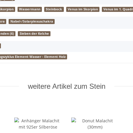
Skorpion
Wassermann
Steinbock
Venus im Skorpion
Venus im 1. Quad
kra
Nabel-/Solarplexuschakra
enden (6)
Sieben der Kelche
gszyklus Element Wasser - Element Holz
weitere Artikel zum Stein