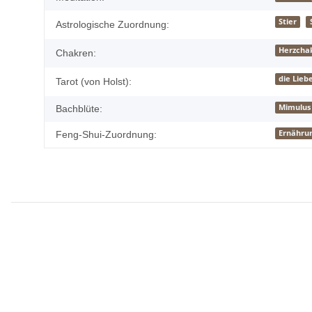
Stier
Astrologische Zuordnung:
Herzcha
Chakren:
die Lieb
Tarot (von Holst):
Mimulus
Bachblüte:
Ernährun
Feng-Shui-Zuordnung: