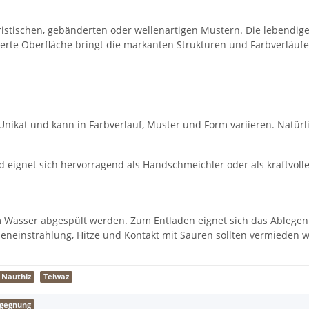
eristischen, gebänderten oder wellenartigen Mustern. Die lebendig
polierte Oberfläche bringt die markanten Strukturen und Farbverlä
in Unikat und kann in Farbverlauf, Muster und Form variieren. Natü
 eignet sich hervorragend als Handschmeichler oder als kraftvoller
em Wasser abgespült werden. Zum Entladen eignet sich das Ablegen
neneinstrahlung, Hitze und Kontakt mit Säuren sollten vermieden 
Nauthiz
Teiwaz
egegnung