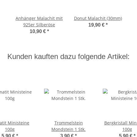
Anhänger Malachit mit
Donut Malachit (30mm)
925er Silberöse
19,90 €
*
10,90 €
*
Kunden kauften dazu folgende Artikel:
tit Ministeine
Trommelstein
Bergkristall Min
100g
Mondstein 1 Stk.
100g
5,90 €
*
3,90 €
*
5,90 €
*