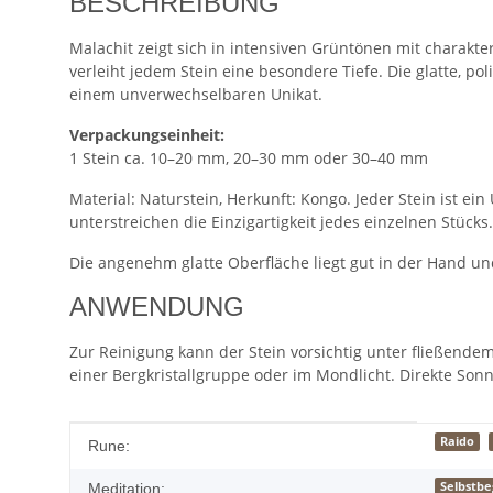
BESCHREIBUNG
Malachit zeigt sich in intensiven Grüntönen mit charakt
verleiht jedem Stein eine besondere Tiefe. Die glatte, 
einem unverwechselbaren Unikat.
Verpackungseinheit:
1 Stein ca. 10–20 mm, 20–30 mm oder 30–40 mm
Material: Naturstein, Herkunft: Kongo. Jeder Stein ist e
unterstreichen die Einzigartigkeit jedes einzelnen Stücks.
Die angenehm glatte Oberfläche liegt gut in der Hand und
ANWENDUNG
Zur Reinigung kann der Stein vorsichtig unter fließend
einer Bergkristallgruppe oder im Mondlicht. Direkte Son
Produkteigenschaft
Wert
Raido
Rune:
Selbstb
Meditation: