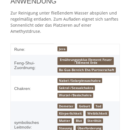
ANWENDUNG
Zur Reinigung unter fließendem Wasser abspülen und
regelmäßig entladen. Zum Aufladen eignet sich sanftes
Sonnenlicht oder das Platzieren auf einer
Amethystdruse.
Produkteigenschaft
Wert
Jera
Rune:
Ernährungszyklus Element Feuer
- Element Erde
Feng-Shui-
Zuordnung:
Ba-Gua-Bereich Ehe/Partnerschaft
Nabel-/Solarplexuschakra
Sakral-/Sexualchakra
Chakren:
Wurzel-/Basischakra
Demeter
Geburt
Tod
Körperlichkeit
Weiblichkeit
Mutter
Blut
Sterilität
symbolisches
Leitmotiv:
Stauung
Überforderung