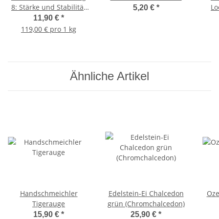
8: Stärke und Stabilität
Lo
5,20 €
*
200g
11,90 €
*
119,00 € pro 1 kg
Ähnliche Artikel
Handschmeichler
Edelstein-Ei Chalcedon
Oze
Tigerauge
grün (Chromchalcedon)
15,90 €
*
25,90 €
*