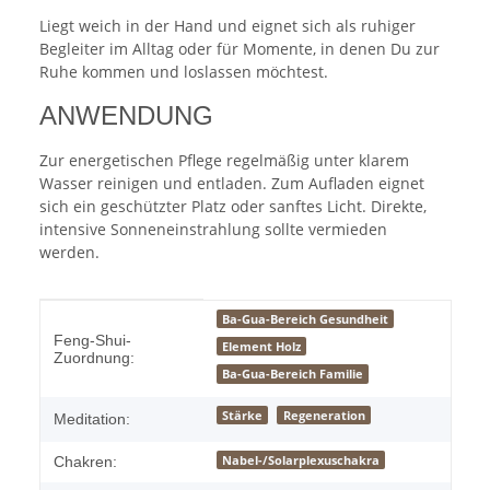
Liegt weich in der Hand und eignet sich als ruhiger
Begleiter im Alltag oder für Momente, in denen Du zur
Ruhe kommen und loslassen möchtest.
ANWENDUNG
Zur energetischen Pflege regelmäßig unter klarem
Wasser reinigen und entladen. Zum Aufladen eignet
sich ein geschützter Platz oder sanftes Licht. Direkte,
intensive Sonneneinstrahlung sollte vermieden
werden.
Produkteigenschaft
Wert
Ba-Gua-Bereich Gesundheit
Feng-Shui-
Element Holz
Zuordnung:
Ba-Gua-Bereich Familie
Stärke
Regeneration
Meditation:
Nabel-/Solarplexuschakra
Chakren: