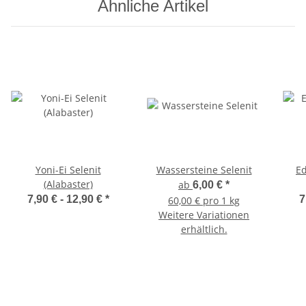
Ähnliche Artikel
Yoni-Ei Selenit
Wassersteine Selenit
Ed
(Alabaster)
ab
6,00 €
*
7,90 € -
12,90 €
*
7
60,00 € pro 1 kg
Weitere Variationen
erhältlich.