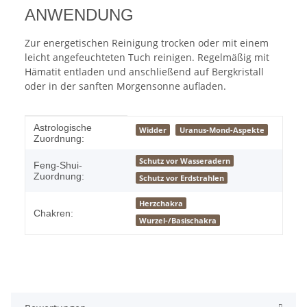
ANWENDUNG
Zur energetischen Reinigung trocken oder mit einem
leicht angefeuchteten Tuch reinigen. Regelmäßig mit
Hämatit entladen und anschließend auf Bergkristall
oder in der sanften Morgensonne aufladen.
Produkteigenschaft
Wert
Astrologische
Widder
Uranus-Mond-Aspekte
Zuordnung:
Schutz vor Wasseradern
Feng-Shui-
Zuordnung:
Schutz vor Erdstrahlen
Herzchakra
Chakren:
Wurzel-/Basischakra