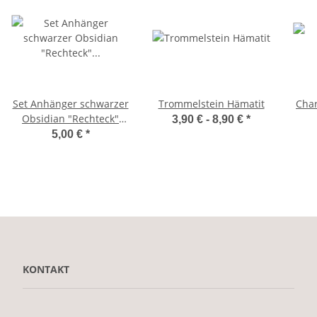
Set Anhänger schwarzer
Trommelstein Hämatit
Cha
Obsidian "Rechteck"
3,90 € -
8,90 €
*
und Lederband
5,00 €
*
KONTAKT