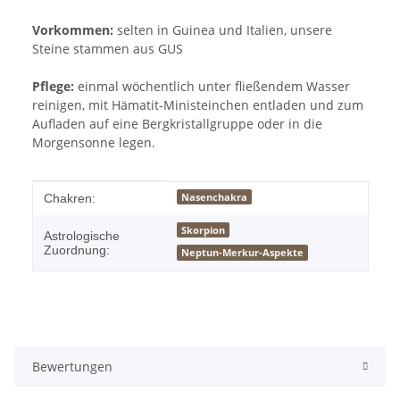
Vorkommen:
selten in Guinea und Italien, unsere
Steine stammen aus GUS
Pflege:
einmal wöchentlich unter fließendem Wasser
reinigen, mit Hämatit-Ministeinchen entladen und zum
Aufladen auf eine Bergkristallgruppe oder in die
Morgensonne legen.
Produkteigenschaft
Wert
Nasenchakra
Chakren:
Skorpion
Astrologische
Zuordnung:
Neptun-Merkur-Aspekte
Bewertungen