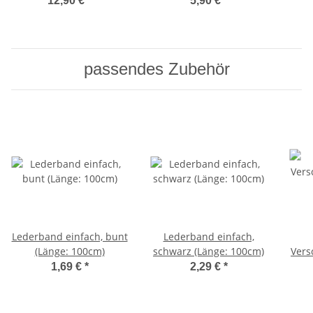
12,90 €
*
5,90 €
*
passendes Zubehör
Lederband einfach, bunt
Lederband einfach,
(Länge: 100cm)
schwarz (Länge: 100cm)
Vers
1,69 €
*
2,29 €
*