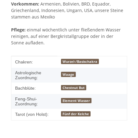
Vorkommen:
Armenien, Bolivien, BRD, Equador,
Griechenland, Indonesien, Ungarn, USA, unsere Steine
stammen aus Mexiko
Pflege:
einmal wöchentlich unter fließendem Wasser
reinigen, auf einer Bergkristallgruppe oder in der
Sonne aufladen.
Produkteigenschaft
Wert
Wurzel-/Basischakra
Chakren:
Astrologische
Waage
Zuordnung:
Chestnut But
Bachblüte:
Feng-Shui-
Element Wasser
Zuordnung:
Fünf der Kelche
Tarot (von Holst):