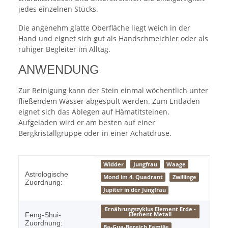
jedes einzelnen Stücks.
Die angenehm glatte Oberfläche liegt weich in der
Hand und eignet sich gut als Handschmeichler oder als
ruhiger Begleiter im Alltag.
ANWENDUNG
Zur Reinigung kann der Stein einmal wöchentlich unter
fließendem Wasser abgespült werden. Zum Entladen
eignet sich das Ablegen auf Hämatitsteinen.
Aufgeladen wird er am besten auf einer
Bergkristallgruppe oder in einer Achatdruse.
Produkteigenschaft
Wert
Widder
Jungfrau
Waage
Astrologische
Mond im 4. Quadrant
Zwillinge
Zuordnung:
Jupiter in der Jungfrau
Ernährungszyklus Element Erde -
Element Metall
Feng-Shui-
Zuordnung:
Ba-Gua-Bereich Familie