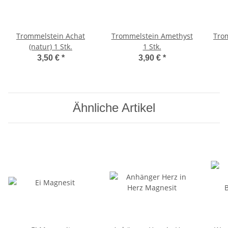
Trommelstein Achat
Trommelstein Amethyst
Tro
(natur) 1 Stk.
1 Stk.
3,50 €
*
3,90 €
*
Ähnliche Artikel