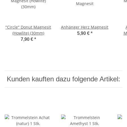
"Circle" Donut Magnesit
Anhänger Herz Magnesit
(Howlite) (30mm)
M
5,90 €
*
7,90 €
*
Kunden kauften dazu folgende Artikel: