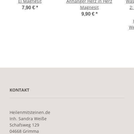
Ei Magnesit
Anhänger Herz in Herz
Was
Magnesit
2:
7,90 €
*
9,90 €
*
We
KONTAKT
Heilenmitsteinen.de
Inh. Sandra Weiße
Schafsweg 129
04668 Grimma