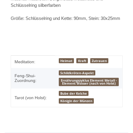
Schlüsselring silberfarben
Größe: Schlüsselring und Kette: 90mm, Stein: 30x25mm
Produkteigenschaft
Wert
Heimat
Kraft
Zutrauen
Meditation:
Schildkröten-Aspekt
Feng-Shui-
Zuordnung:
Ernährungszyklus Element Metall -
Element Wasser (nach von Holst)
Bube der Kelche
Tarot (von Holst):
Königin der Münzen