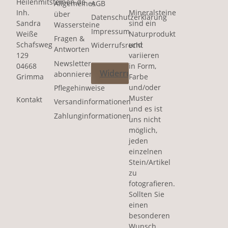
Heilenmitsteinen.de
Allgemeines
AGB
Inh.
Mineralsteine
über
Datenschutzerklärung
Sandra
sind ein
Wassersteine
Impressum
Weiße
Naturprodukt
Fragen &
Schafsweg
und
Widerrufsrecht
Antworten
129
variieren
Newsletter
04668
in Form,
Widerruf
abonnieren
Grimma
Farbe
und/oder
Pflegehinweise
Muster
Kontakt
Versandinformationen
und es ist
Zahlunginformationen
uns nicht
möglich,
jeden
einzelnen
Stein/Artikel
zu
fotografieren.
Sollten Sie
einen
besonderen
Wunsch