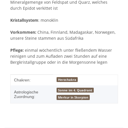
Mineralgemenge von Feldspat und Quarz, welches
durch Epidot verkittet ist
Kristallsystem
: monoklin
Vorkommen:
China, Finnland, Madagaskar, Norwegen,
unsere Steine stammen aus Südafrika
Pflege:
einmal wöchentlich unter fließendem Wasser
reinigen und zum Aufladen zwei Stunden auf eine
Bergkristallgruppe oder in die Morgensonne legen
Produkteigenschaft
Wert
Herzchakra
Chakren:
Sonne im 4. Quadrant
Astrologische
Zuordnung:
Merkur in Skorpion