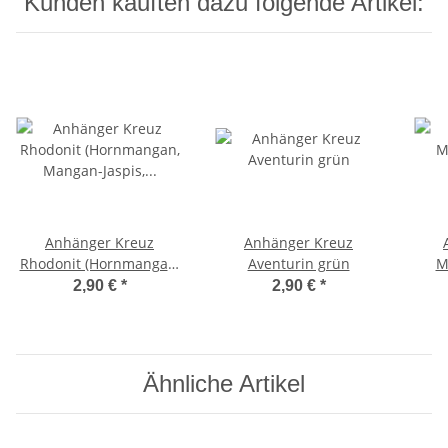
Kunden kauften dazu folgende Artikel:
Anhänger Kreuz
Anhänger Kreuz
Rhodonit (Hornmangan,
Aventurin grün
M
Mangan-Jaspis, Rotspat)
2,90 €
*
2,90 €
*
Ähnliche Artikel