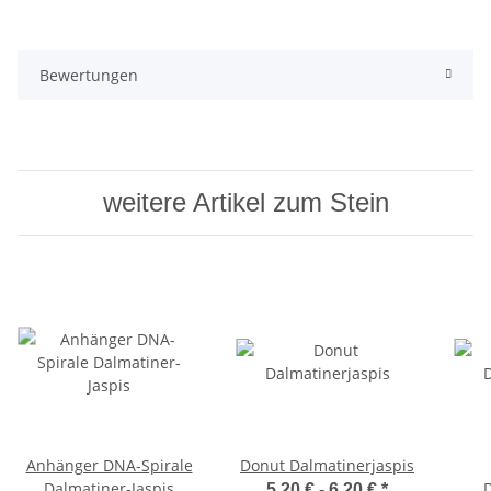
Bewertungen
weitere Artikel zum Stein
Anhänger DNA-Spirale
Donut Dalmatinerjaspis
Dalmatiner-Jaspis
D
5,20 € -
6,20 €
*