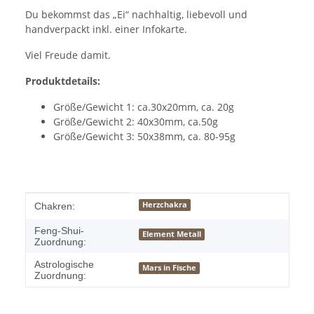
Du bekommst das „Ei“ nachhaltig, liebevoll und
handverpackt inkl. einer Infokarte.
Viel Freude damit.
Produktdetails:
Größe/Gewicht 1: ca.30x20mm, ca. 20g
Größe/Gewicht 2: 40x30mm, ca.50g
Größe/Gewicht 3: 50x38mm, ca. 80-95g
Produkteigenschaft
Wert
Herzchakra
Chakren:
Feng-Shui-
Element Metall
Zuordnung:
Astrologische
Mars in Fische
Zuordnung: