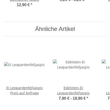
12,90 €
*
Ähnliche Artikel
Ei Leopardenfelljaspis
Edelstein-Ei
Preis auf Anfrage
Leopardenfelljaspis
Le
7,90 € -
18,90 €
*
7