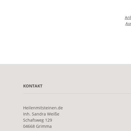
An
Av
KONTAKT
Heilenmitsteinen.de
Inh. Sandra Weiße
Schafsweg 129
04668 Grimma