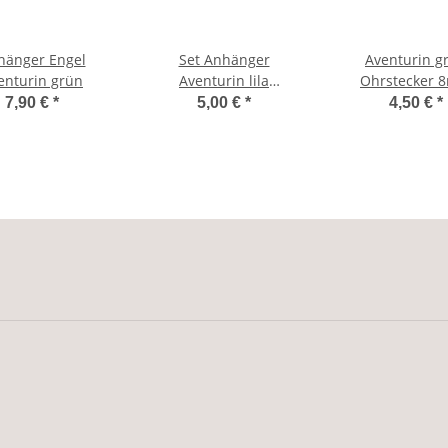
hänger Engel
Set Anhänger
Aventurin g
enturin grün
Aventurin lila
Ohrstecker 
"Rechteck" und
7,90 €
*
5,00 €
*
4,50 €
*
Lederband