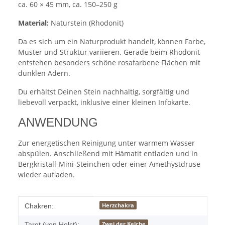
ca. 60 × 45 mm, ca. 150–250 g
Material:
Naturstein (Rhodonit)
Da es sich um ein Naturprodukt handelt, können Farbe,
Muster und Struktur variieren. Gerade beim Rhodonit
entstehen besonders schöne rosafarbene Flächen mit
dunklen Adern.
Du erhältst Deinen Stein nachhaltig, sorgfältig und
liebevoll verpackt, inklusive einer kleinen Infokarte.
ANWENDUNG
Zur energetischen Reinigung unter warmem Wasser
abspülen. Anschließend mit Hämatit entladen und in
Bergkristall-Mini-Steinchen oder einer Amethystdruse
wieder aufladen.
Produkteigenschaft
Wert
Herzchakra
Chakren:
Zwei der Kelche
Tarot (von Holst):