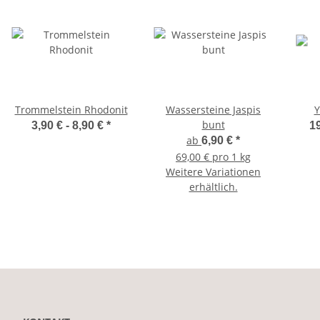
Trommelstein Rhodonit
Wassersteine Jaspis
Y
bunt
3,90 € -
8,90 €
*
19
ab
6,90 €
*
69,00 € pro 1 kg
Weitere Variationen
erhältlich.