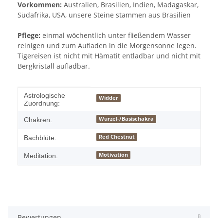
Vorkommen:
Australien, Brasilien, Indien, Madagaskar,
Südafrika, USA, unsere Steine stammen aus Brasilien
Pflege:
einmal wöchentlich unter fließendem Wasser
reinigen und zum Aufladen in die Morgensonne legen.
Tigereisen ist nicht mit Hämatit entladbar und nicht mit
Bergkristall aufladbar.
Produkteigenschaft
Wert
Astrologische
Widder
Zuordnung:
Wurzel-/Basischakra
Chakren:
Red Chestnut
Bachblüte:
Motivation
Meditation:
Bewertungen