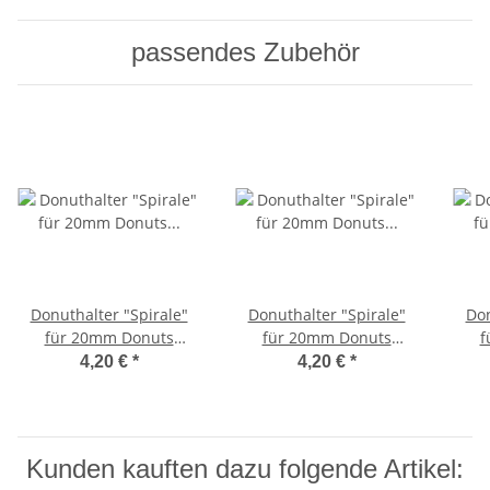
passendes Zubehör
Donuthalter "Spirale"
Donuthalter "Spirale"
Don
für 20mm Donuts
für 20mm Donuts
f
vergoldet
versilbert
4,20 €
*
4,20 €
*
Kunden kauften dazu folgende Artikel: