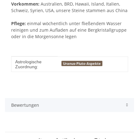
Vorkommen:
Australien, BRD, Hawaii, Island, Italien,
Schweiz, Syrien, USA, unsere Steine stammen aus China
Pflege:
einmal wöchentlich unter fließendem Wasser
reinigen und zum Aufladen auf eine Bergkristallgruppe
oder in die Morgensonne legen
Produkteigenschaft
Wert
Astrologische
Uranus-Pluto-Aspekte
Zuordnung:
Bewertungen