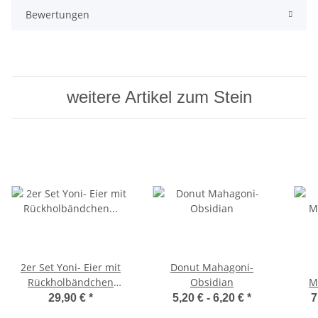
Bewertungen
weitere Artikel zum Stein
2er Set Yoni- Eier mit
Donut Mahagoni-
Rückholbändchen
Obsidian
M
Mahagoniobsidian
29,90 €
*
5,20 € -
6,20 €
*
7