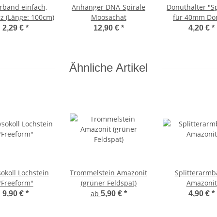
rband einfach,
Anhänger DNA-Spirale
Donuthalter "Sp
z (Länge: 100cm)
Moosachat
für 40mm Do
vergoldet
2,29 €
*
12,90 €
*
4,20 €
*
Ähnliche Artikel
okoll Lochstein
Trommelstein Amazonit
Splitterarm
"Freeform"
(grüner Feldspat)
Amazonit
ab
9,90 €
*
5,90 €
*
4,90 €
*