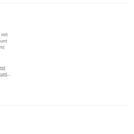
mit
bunt
m)