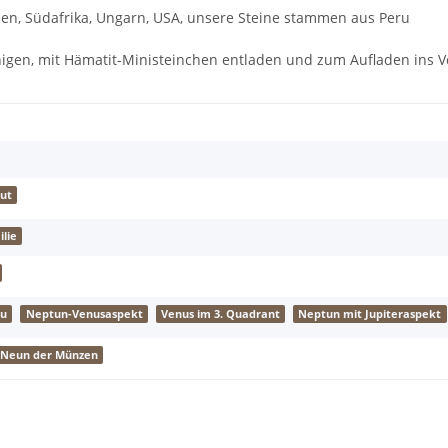
alien, Südafrika, Ungarn, USA, unsere Steine stammen aus Peru
gen, mit Hämatit-Ministeinchen entladen und zum Aufladen ins Vol
ut
lie
au
Neptun-Venusaspekt
Venus im 3. Quadrant
Neptun mit Jupiteraspekt
Neun der Münzen