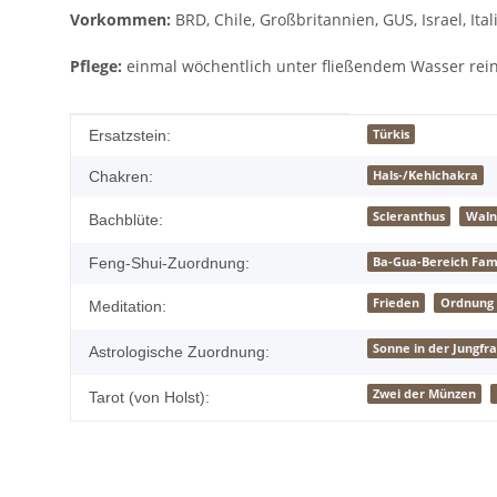
Vorkommen:
BRD, Chile, Großbritannien, GUS, Israel, It
Pflege:
einmal wöchentlich unter fließendem Wasser reini
Produkteigenschaft
Wert
Türkis
Ersatzstein:
Hals-/Kehlchakra
Chakren:
Scleranthus
Waln
Bachblüte:
Ba-Gua-Bereich Fami
Feng-Shui-Zuordnung:
Frieden
Ordnung
Meditation:
Sonne in der Jungfr
Astrologische Zuordnung:
Zwei der Münzen
Tarot (von Holst):